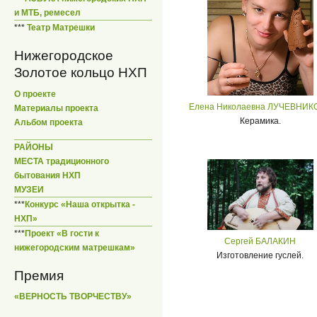
и МТБ, ремесел
***
Театр Матрешки
Нижегородское
Золотое кольцо НХП
О проекте
Елена Николаевна ЛУЧЕВНИК
Материалы проекта
Керамика.
Альбом проекта
РАЙОНЫ
МЕСТА традиционного
бытования НХП
МУЗЕИ
***
Конкурс «Наша открытка -
НХП»
***
Проект «В гости к
Сергей БАЛАКИН
нижегородским матрешкам»
Изготовление гуслей.
Премия
«ВЕРНОСТЬ ТВОРЧЕСТВУ»