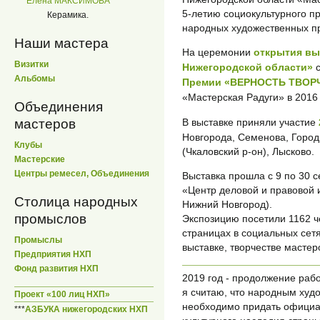
Елена МАКСИМОВА
5-летию социокультурного п
Керамика.
народных художественных п
Наши мастера
На церемонии
открытия вы
Визитки
Нижегородской области»
с
Альбомы
Премии «ВЕРНОСТЬ ТВОР
«Мастерская Радуги» в 2016 
Объединения
мастеров
В выставке приняли участие
Новгорода, Семенова, Город
Клубы
(Чкаловский р-он), Лысково.
Мастерские
Центры ремесел, Объединения
Выставка прошла с 9 по 30 
«Центр деловой и правовой 
Столица народных
Нижний Новгород).
промыслов
Экспозицию посетили 1162 че
страницах в социальных сет
Промыслы
выставке, творчестве мастер
Предприятия НХП
Фонд развития НХП
2019 год - продолжение раб
я считаю, что народным ху
Проект «100 лиц НХП»
необходимо придать официа
***
АЗБУКА нижегородских НХП