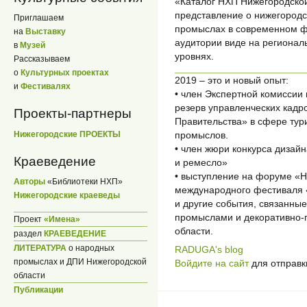
«Каталог НХП Нижегородской
представление о нижегород
Приглашаем
промыслах в современном ф
на
Выставку
аудитории виде на региона
в
Музей
уровнях.
Рассказываем
о
Культурных проектах
2019 – это и новый опыт:
и
Фестивалях
• член Экспертной комиссии
резерв управленческих кадр
Проекты-партнеры
Правительства» в сфере тур
Нижегородские ПРОЕКТЫ
промыслов.
• член жюри конкурса дизай
Краеведение
и ремесло»
• выступление на форуме 
Авторы
«Библиотеки НХП»
международного фестиваля 
Нижегородские краеведы
и другие события, связанны
промыслами и декоративно-
Проект
«Имена»
области.
раздел
КРАЕВЕДЕНИЕ
ЛИТЕРАТУРА
о народных
RADUGA's blog
промыслах и ДПИ Нижегородской
Войдите на сайт
для отправк
области
Публикации