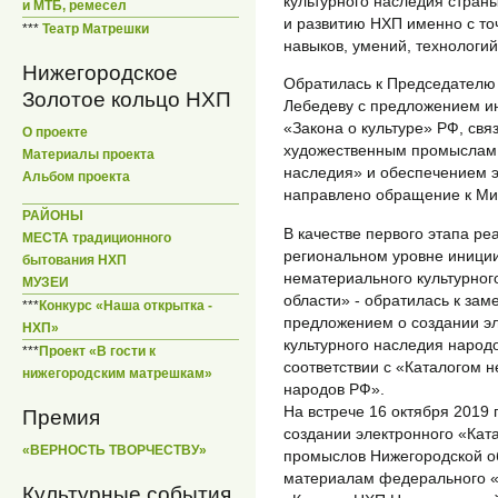
культурного наследия страны
и МТБ, ремесел
и развитию НХП именно с то
***
Театр Матрешки
навыков, умений, технологий
Нижегородское
Обратилась к Председателю 
Золотое кольцо НХП
Лебедеву с предложением и
«Закона о культуре» РФ, св
О проекте
художественным промыслам 
Материалы проекта
наследия» и обеспечением э
Альбом проекта
направлено обращение к Ми
РАЙОНЫ
В качестве первого этапа ре
МЕСТА традиционного
региональном уровне иници
бытования НХП
нематериального культурног
МУЗЕИ
области» - обратилась к зам
***
Конкурс «Наша открытка -
предложением о создании эл
НХП»
культурного наследия народ
***
Проект «В гости к
соответствии с «Каталогом 
нижегородским матрешкам»
народов РФ».
На встрече 16 октября 2019 
Премия
создании электронного «Кат
«ВЕРНОСТЬ ТВОРЧЕСТВУ»
промыслов Нижегородской об
материалам федерального «
Культурные события