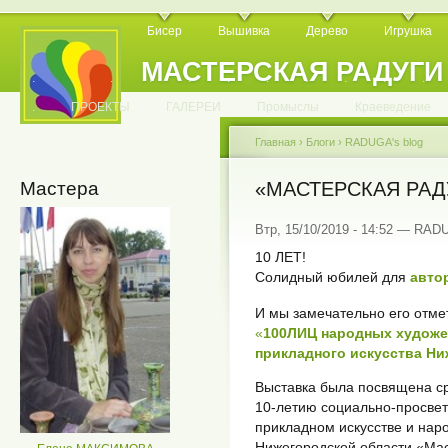
Бисер
Вышивка
Дерево
Игрушка
МАСТЕРСКАЯ РАДУГИ
.
.
.
.
.
.
.
.
.
.
.
.
ПРОЕКТЫ
ГАЛЕРЕИ
Промыслы
Краеведение
Главная
›
Блоги
›
RADUGA's blog
Мастера
«МАСТЕРСКАЯ РАДУ
Втр, 15/10/2019 - 14:52 — RA
10 ЛЕТ!
Солидный юбилей для
авто
И мы замечательно его отмет
«
100ЛИЦ народных художе
прикладного искусства Н
Выставка была посвящена с
10-летию социально-просвет
прикладном искусстве и на
Нижегородской области «Мас