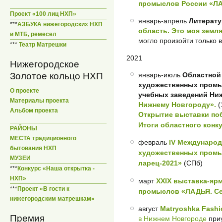
промыслов России «ЛА
Проект «100 лиц НХП»
январь-апрель
Литерат
***
АЗБУКА нижегородских НХП
область. Это моя земл
и МТБ, ремесел
могло произойти только 
***
Театр Матрешки
2021
Нижегородское
Золотое кольцо НХП
январь-июль
Областной
художественных промыс
О проекте
учебных заведений Ни
Материалы проекта
Нижнему Новгороду».
(
Альбом проекта
Открытие выставки по
Итоги областного конк
РАЙОНЫ
МЕСТА традиционного
февраль
IV Международ
бытования НХП
художественных промы
МУЗЕИ
ларец-2021»
(СПб)
***
Конкурс «Наша открытка -
НХП»
март
XXIX выставка-яр
***
Проект «В гости к
промыслов «ЛАДЬЯ. Се
нижегородским матрешкам»
август
Matryoshka Fash
Премия
в Нижнем Новгороде
приу