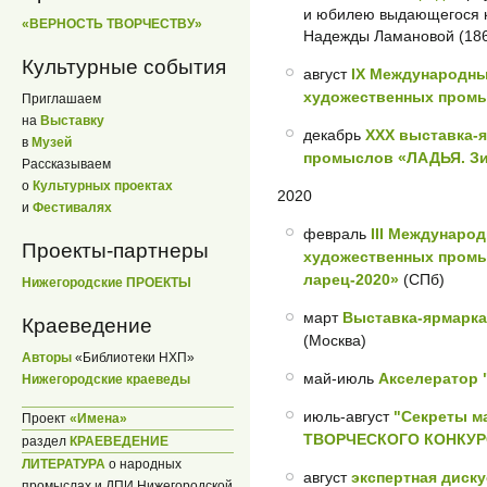
и юбилею выдающегося к
«ВЕРНОСТЬ ТВОРЧЕСТВУ»
Надежды Ламановой (186
Культурные события
август
IХ Международн
художественных промы
Приглашаем
на
Выставку
декабрь
XXX выставка-
в
Музей
промыслов «ЛАДЬЯ. Зи
Рассказываем
о
Культурных проектах
2020
и
Фестивалях
февраль
III Междунаро
Проекты-партнеры
художественных промы
ларец-2020»
(СПб)
Нижегородские ПРОЕКТЫ
март
Выставка-ярмарка
Краеведение
(Москва)
Авторы
«Библиотеки НХП»
май-июль
Акселератор "
Нижегородские краеведы
июль-август
"Секреты м
Проект
«Имена»
ТВОРЧЕСКОГО КОНКУ
раздел
КРАЕВЕДЕНИЕ
ЛИТЕРАТУРА
о народных
август
экспертная диску
промыслах и ДПИ Нижегородской