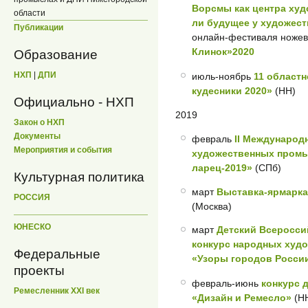
Ворсмы как центра ху
области
ли будущее у художес
Публикации
онлайн-фестиваля ноже
Клинок»2020
Образование
НХП
|
ДПИ
июль-ноябрь
11 област
кудесники 2020»
(НН)
Официально - НХП
2019
Закон о НХП
Документы
февраль
II Международ
Мероприятия и события
художественных промы
ларец-2019»
(СПб)
Культурная политика
март
Выставка-ярмарка
РОССИЯ
(Москва)
ЮНЕСКО
март
Детский Всеросси
конкурс народных худ
Федеральные
«Узоры городов Росси
проекты
февраль-июнь
конкурс 
Ремесленник XXI век
«Дизайн и Ремесло»
(Н