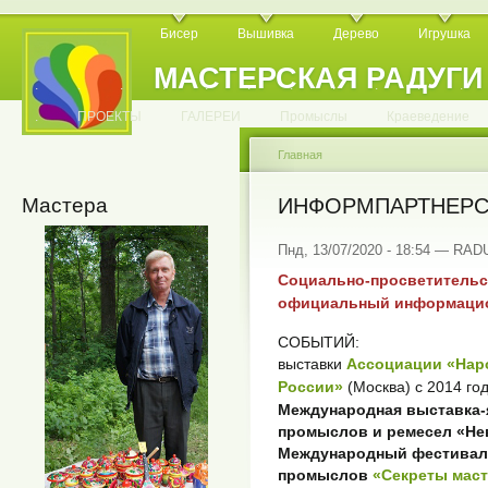
Бисер
Вышивка
Дерево
Игрушка
МАСТЕРСКАЯ РАДУГИ
.
.
.
.
.
.
.
.
.
.
.
.
ПРОЕКТЫ
ГАЛЕРЕИ
Промыслы
Краеведение
Главная
Мастера
ИНФОРМПАРТНЕРС
Пнд, 13/07/2020 - 18:54 — RA
Социально-просветительск
официальный информацио
СОБЫТИЙ:
выставки
Ассоциации «Нар
России»
(Москва) с 2014 год
Международная выставка-
промыслов и ремесел «Не
Международный фестивал
промыслов
«Секреты мас