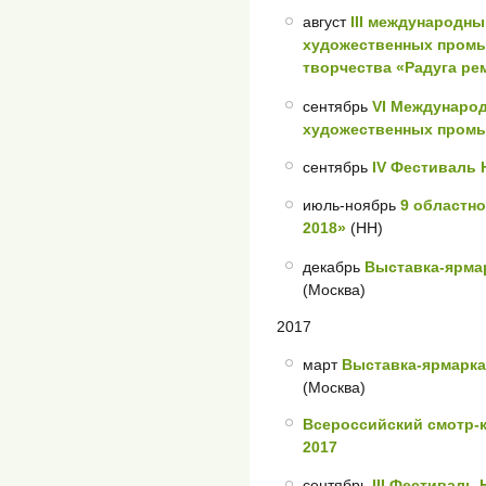
август
III международн
художественных промы
творчества «Радуга ре
сентябрь
VI Междунаро
художественных промы
сентябрь
IV Фестиваль 
июль-ноябрь
9 областн
2018»
(НН)
декабрь
Выставка-ярмар
(Москва)
2017
март
Выставка-ярмарка
(Москва)
Всероссийский смотр
2017
сентябрь
III Фестиваль