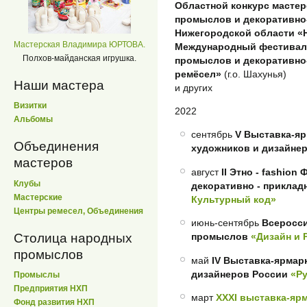
Областной конкурс масте
промыслов и декоративно
Нижегородской области «
Мастерская Владимира ЮРТОВА.
Международный фестивал
Полхов-майданская игрушка.
промыслов и декоративно-
ремёсел»
(г.о. Шахунья)
Наши мастера
и других
Визитки
2022
Альбомы
сентябрь
V Выставка-яр
Объединения
художников и дизайне
мастеров
август
II Этно - fashio
Клубы
декоративно - приклад
Мастерские
Культурный код»
Центры ремесел, Объединения
июнь-сентябрь
Всеросси
Столица народных
промыслов
«Дизайн и
промыслов
май
IV Выставка-ярмар
дизайнеров России
«Р
Промыслы
Предприятия НХП
март
XXXI выставка-яр
Фонд развития НХП