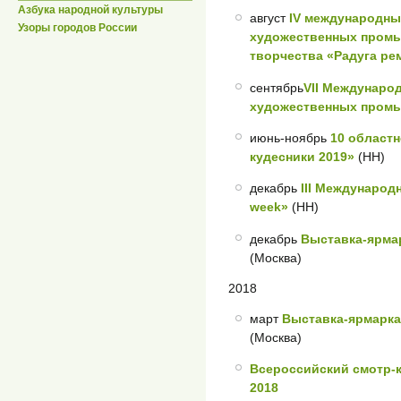
Азбука народной культуры
август
IV международн
Узоры городов России
художественных промы
творчества «Радуга ре
сентябрь
VII Междунаро
художественных промы
июнь-ноябрь
10 област
кудесники 2019»
(НН)
декабрь
III Международ
week»
(НН)
декабрь
Выставка-ярмар
(Москва)
2018
март
Выставка-ярмарка
(Москва)
Всероссийский смотр
2018