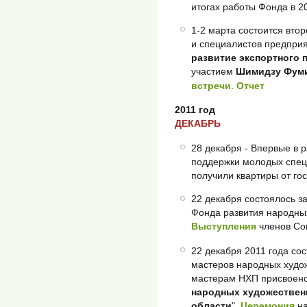
итогах работы Фонда в 2
1-2 марта состоится вто
и специалистов предприя
развитие экспортного 
участием
Шимидзу Фум
встречи
.
Отчет
2011 год
ДЕКАБРЬ
28 декабря - Впервые в 
поддержки молодых спе
получили квартиры от го
22 декабря состоялось 
Фонда развития народны
Выступления
членов Со
22 декабря 2011 года со
мастеров народных худо
мастерам НХП присвоено
народных художестве
области
".
Церемония
н