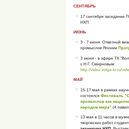
СЕНТЯБРЬ
17 сентября заседание П
НХП.
ИЮНЬ
3 - 7 июня. Ответный ви
промыслов Японии
Прог
3 июня - в эфире ТК "Вол
с Н.Г. Смирновым.
http://video.volga-tv.ru/
МАЙ
15-17 мая в рамках науч
состоялся
Фестиваль "
промыслов как национа
народов мира"
(4 пави
13 мая в 11 часов в муз
творческих работ студен
техникума НХП
. Выставк