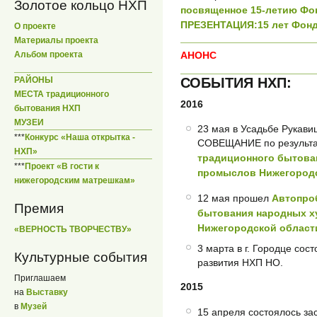
Золотое кольцо НХП
посвященное 15-летию Фо
ПРЕЗЕНТАЦИЯ:15 лет Фонд
О проекте
Материалы проекта
Альбом проекта
АНОНС
РАЙОНЫ
СОБЫТИЯ НХП:
МЕСТА традиционного
2016
бытования НХП
МУЗЕИ
23 мая в Усадьбе Рукав
***
Конкурс «Наша открытка -
СОВЕЩАНИЕ по результ
НХП»
традиционного бытова
***
Проект «В гости к
промыслов Нижегород
нижегородским матрешкам»
12 мая прошел
Автопро
Премия
бытования народных 
Нижегородской област
«ВЕРНОСТЬ ТВОРЧЕСТВУ»
3 марта в г. Городце со
Культурные события
развития НХП НО.
Приглашаем
2015
на
Выставку
в
Музей
15 апреля состоялось з