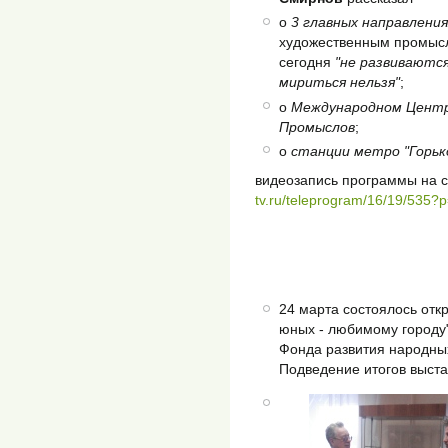
о
3 главных направлени
художественным промысл
сегодня
"не развиваютс
мириться нельзя"
;
о
Международном Центр
Промыслов
;
о
станции метро "Горьк
видеозапись программы на 
tv.ru/teleprogram/16/19/535?
24 марта состоялось отк
юных - любимому городу"
Фонда развития народны
Подведение итогов выста