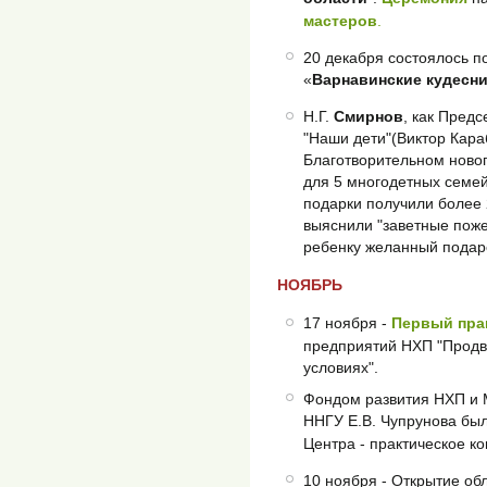
мастеров
.
20 декабря состоялось п
«
Варнавинские кудесн
Н.Г.
Смирнов
, как Пред
"Наши дети"(Виктор Кара
Благотворительном ново
для 5 многодетных семей
подарки получили более 
выяснили "заветные пож
ребенку желанный подарок
НОЯБРЬ
17 ноября -
Первый пра
предприятий НХП "Продв
условиях".
Фондом развития НХП и 
ННГУ Е.В. Чупрунова бы
Центра - практическое к
10 ноября - Открытие об