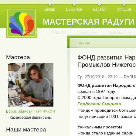
Бисер
Вышивка
Дерево
Игрушка
МАСТЕРСКАЯ РАДУГИ
.
.
.
.
.
.
.
.
.
.
.
.
ПРОЕКТЫ
ГАЛЕРЕИ
Промыслы
Краеведение
Главная
Мастера
ФОНД развития Нар
Промыслов Нижегоро
Ср, 27/10/2010 - 22:19 — RAD
ФОНД развития Народных
создан в 1997 году.
С 2000 года Генеральным д
Гордеевич Смирнов
Фондом проводится большая
Борис Иванович ТУПИЧКИН
популяризации НХП, издаетс
Казаковская филигрань.
Уникальным проектом
Наши мастера
Фонда стало издание серии