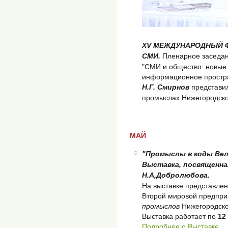
XV МЕЖДУНАРОДНЫЙ ФО
СМИ.
Пленарное заседа
"СМИ и общество: новые
информационное простра
Н.Г. Смирнов
представи
промыслах Нижегородско
МАЙ
"Промыслы в годы Вел
Выставка, посвященная
Н.А,Добролюбова.
На выставке представлен
Второй мировой предпр
промыслов
Нижегородско
Выставка работает по
12
Подробнее о Выставке