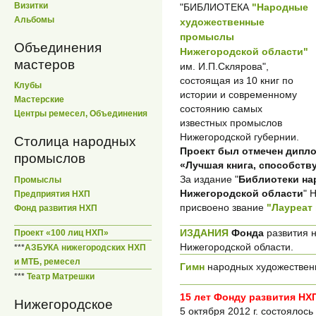
Визитки
"БИБЛИОТЕКА
"Народные
Альбомы
художественные
промыслы
Объединения
Нижегородской области"
мастеров
им. И.П.Склярова",
состоящая из 10 книг по
Клубы
истории и современному
Мастерские
состоянию самых
Центры ремесел, Объединения
известных промыслов
Нижегородской губернии.
Столица народных
Проект был отмечен дипл
промыслов
«Лучшая книга, способств
За издание "
Библиотеки на
Промыслы
Нижегородской области
" 
Предприятия НХП
присвоено звание
"Лауреат
Фонд развития НХП
ИЗДАНИЯ
Фонда
развития 
Проект «100 лиц НХП»
Нижегородской области.
***
АЗБУКА нижегородских НХП
и МТБ, ремесел
Гимн
народных художествен
***
Театр Матрешки
15 лет Фонду развития НХ
Нижегородское
5 октября 2012 г. состоялось