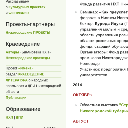
Рассказываем
Фонда развития НХП Ниж
о
Культурных проектах
Семинар: «
Как преуспет
и
Фестивалях
февраля в Нижнем Новго
Проекты-партнеры
Лектор:
Курода Ицуки
(Т
управления малым и сред
Нижегородские ПРОЕКТЫ
области управления роз
области розничных прода
Краеведение
фонда, старший обучаю
Организаторы: Фонд раз
Авторы
«Библиотеки НХП»
промыслов Нижегородско
Нижегородские краеведы
Новгороде
Проект
«Имена»
Участники: предприятия 
раздел
КРАЕВЕДЕНИЕ
университетов
ЛИТЕРАТУРА
о народных
2014
промыслах и ДПИ Нижегородской
области
ОКТЯБРЬ
Публикации
Областная выставка
"Ст
Образование
Нижегородской губерн
НХП
|
ДПИ
АВГУСТ