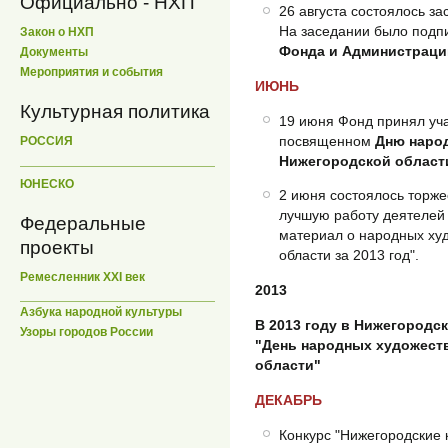
Официально - НХП
26 августа состоялось з
На заседании было под
Закон о НХП
Фонда и Администраци
Документы
Мероприятия и события
ИЮНЬ
Культурная политика
19 июня Фонд принял уч
посвященном
Дню наро
РОССИЯ
Нижегородской област
ЮНЕСКО
2 июня состоялось торже
лучшую работу деятелей 
Федеральные
материал о народных ху
проекты
области за 2013 год".
Ремесленник XXI век
2013
Азбука народной культуры
В 2013 году в Нижегородс
Узоры городов России
"День народных художест
области"
ДЕКАБРЬ
Конкурс "Нижегородские 