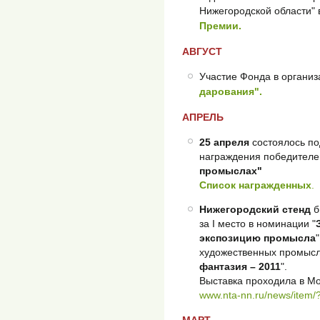
Нижегородской области" 
Премии.
АВГУСТ
Участие Фонда в органи
дарования".
АПРЕЛЬ
25 апреля
состоялось по
награждения победителе
промыслах"
Cписок награжденных
.
Нижегородский стенд
б
за I место в номинации "
экспозицию промысла
художественных промысл
фантазия – 2011
".
Выставка проходила в Мо
www.nta-nn.ru/news/item
МАРТ