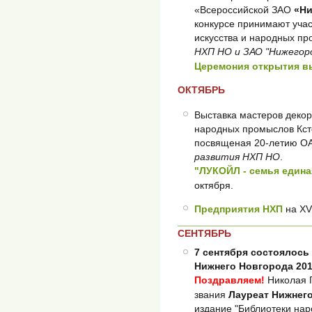
«Всероссийской ЗАО
«Ни
конкурсе принимают учас
искусства и народных пр
НХП НО и ЗАО "Нижегоро
Церемония открытия в
ОКТЯБРЬ
Выставка мастеров декор
народных промыслов Кст
посвященая 20-летию ОА
развития НХП НО
.
"ЛУКОЙЛ - семья едина
октября.
Предприятия НХП
на XV
СЕНТЯБРЬ
7 сентября состоялось
Нижнего Новгорода 201
Поздравляем!
Николая 
звания
Лауреат Нижнег
издание "Библиотеки на