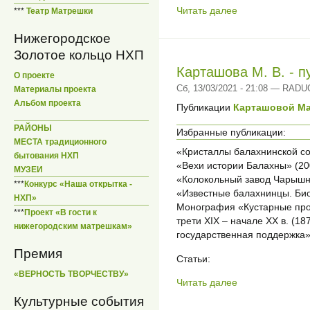
Читать далее
***
Театр Матрешки
Нижегородское
Золотое кольцо НХП
Карташова М. В. - п
О проекте
Сб, 13/03/2021 - 21:08 — RAD
Материалы проекта
Альбом проекта
Публикации
Карташовой М
РАЙОНЫ
Избранные публикации:
МЕСТА традиционного
«Кристаллы балахнинской со
бытования НХП
«Вехи истории Балахны» (20
МУЗЕИ
«Колокольный завод Чарышни
***
Конкурс «Наша открытка -
«Известные балахнинцы. Био
НХП»
Монография «Кустарные про
***
Проект «В гости к
трети XIX – начале XX в. (187
нижегородским матрешкам»
государственная поддержка»
Премия
Статьи:
«ВЕРНОСТЬ ТВОРЧЕСТВУ»
Читать далее
Культурные события