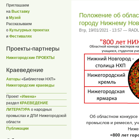
Приглашаем
на
Выставку
Положение oб облас
в
Музей
городу Нижнему Нов
Рассказываем
о
Культурных проектах
Втр, 19/01/2021 - 13:57 — RA
и
Фестивалях
Проекты-партнеры
Нижегородские ПРОЕКТЫ
Краеведение
Авторы
«Библиотеки НХП»
Нижегородские краеведы
Проект
«Имена»
раздел
КРАЕВЕДЕНИЕ
ЛИТЕРАТУРА
о народных
промыслах и ДПИ Нижегородской
Об областном конкурсе
области
промыслов и ремесел, уч
Ниже
Публикации
«800 лет го