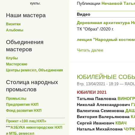
Публикации
Нечаевой Тать
куклы.
Видео
Наши мастера
Деревянная архитектура Н
Визитки
ТК "Образ" /2020 г.
Альбомы
лекция "Народный костюм
Объединения
мастеров
Читать далее
Клубы
Мастерские
Центры ремесел, Объединения
ЮБИЛЕЙНЫЕ СОБЫТИ
Столица народных
Втр, 13/04/2021 - 18:19 — RA
промыслов
ЮБИЛЕИ 2021
Татьяна Павловна
ВИНОГР
Промыслы
Николай Александрович
Г
Предприятия НХП
Валентина Семеновна
ДАШ
Фонд развития НХП
Виктория Валерьяновна
К
Проект «100 лиц НХП»
Сергей Иванович
КВАЧ
***
АЗБУКА нижегородских НХП
Наталья Михайловна
ЧУР
и МТБ, ремесел