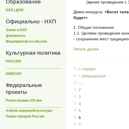
Образование
(время проведения с 1
НХП
|
ДПИ
Девиз конкурса:
«Богат тала
будет»
Официально - НХП
1. Общие положения.
Закон о НХП
1.1. Целями проведения кон
Документы
- сохранение мест традицио
Мероприятия и события
Читать далее
Культурная политика
РОССИЯ
« первая
ЮНЕСКО
‹ предыдущая
…
Федеральные
2
проекты
3
Ремесленник XXI век
4
5
Азбука народной культуры
Узоры городов России
6
7