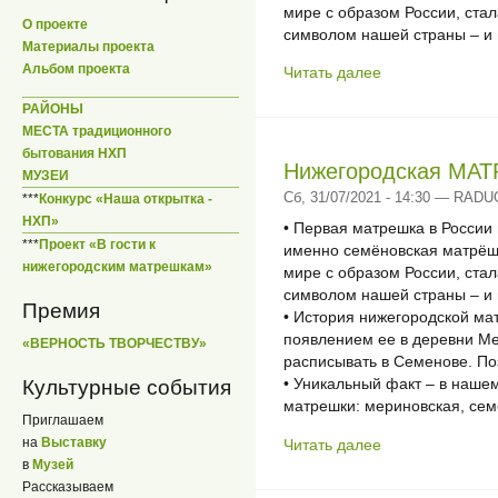
мире с образом России, ст
О проекте
символом нашей страны – и 
Материалы проекта
Альбом проекта
Читать далее
РАЙОНЫ
МЕСТА традиционного
бытования НХП
Нижегородская МА
МУЗЕИ
Сб, 31/07/2021 - 14:30 — RAD
***
Конкурс «Наша открытка -
НХП»
• Первая матрешка в России
***
Проект «В гости к
именно семёновская матрёш
нижегородским матрешкам»
мире с образом России, ст
символом нашей страны – и 
Премия
• История нижегородской мат
появлением ее в деревни Ме
«ВЕРНОСТЬ ТВОРЧЕСТВУ»
расписывать в Семенове. По
• Уникальный факт – в наше
Культурные события
матрешки: мериновская, сем
Приглашаем
на
Выставку
Читать далее
в
Музей
Рассказываем