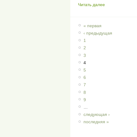
Читать далее
« первая
‹ предыдущая
1
2
3
4
5
6
7
8
9
…
следующая ›
последняя »