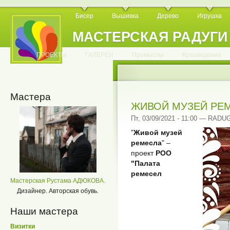
Бисер
Вышивка
Дерево
Игрушка
МАСТЕРСКАЯ РАДУГИ
.
.
.
.
.
.
.
.
.
.
.
.
ПРОЕКТЫ
ГАЛЕРЕИ
Промыслы
Краеведение
Мастера
ЖИВОЙ МУЗЕЙ РЕ
Пт, 03/09/2021 - 11:00 — RADU
"
Живой музей
ремесла
" –
проект
РОО
"Палата
ремесел
Мастерская Рустама АДЮКОВА.
Дизайнер. Авторская обувь.
Наши мастера
Визитки