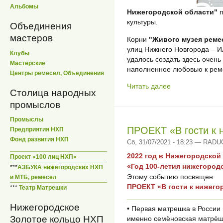
Альбомы
Нижегородской области"
п
культуры.
Объединения
мастеров
Корни
"Живого музея реме
улиц Нижнего Новгорода – Ил
Клубы
удалось создать здесь очен
Мастерские
наполненное любовью к рем
Центры ремесел, Объединения
Читать далее
Столица народных
промыслов
Промыслы
ПРОЕКТ «В гости к
Предприятия НХП
Фонд развития НХП
Сб, 31/07/2021 - 18:23 — RAD
2022 год в Нижегородской 
Проект «100 лиц НХП»
«Год 100-летия нижегород
***
АЗБУКА нижегородских НХП
Этому событию посвящен
и МТБ, ремесел
ПРОЕКТ «В гости к ниже
***
Театр Матрешки
Нижегородское
• Первая матрешка в России
Золотое кольцо НХП
именно семёновская матрёш