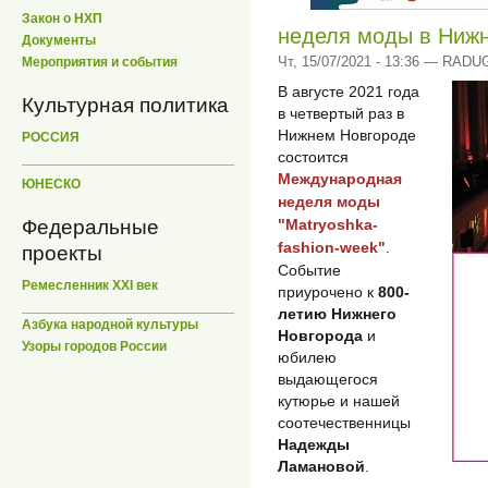
Закон о НХП
неделя моды в Ниж
Документы
Чт, 15/07/2021 - 13:36 — RADU
Мероприятия и события
В августе 2021 года
Культурная политика
в четвертый раз в
Нижнем Новгороде
РОССИЯ
состоится
Международная
ЮНЕСКО
неделя моды
Федеральные
"Matryoshka-
fashion-week"
.
проекты
Событие
Ремесленник XXI век
приурочено к
800-
летию Нижнего
Азбука народной культуры
Новгорода
и
Узоры городов России
юбилею
выдающегося
кутюрье и нашей
соотечественницы
Надежды
Ламановой
.