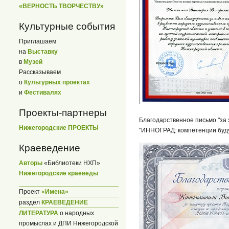
«ВЕРНОСТЬ ТВОРЧЕСТВУ»
Культурные события
Приглашаем
на
Выставку
в
Музей
Рассказываем
о
Культурных проектах
и
Фестивалях
Проекты-партнеры
Благодарственное письмо "за
Нижегородские ПРОЕКТЫ
"ИННОГРАД: компетенции буду
Краеведение
Авторы
«Библиотеки НХП»
Нижегородские краеведы
Проект
«Имена»
раздел
КРАЕВЕДЕНИЕ
ЛИТЕРАТУРА
о народных
промыслах и ДПИ Нижегородской