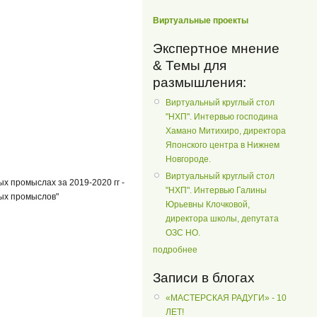
Виртуальные проекты
Экспертное мнение
& Темы для
размышления:
Виртуальный круглый стол
"НХП". Интервью господина
Хамано Митихиро, директора
Японского центра в Нижнем
Новгороде.
Виртуальный круглый стол
х промыслах за 2019-2020 гг -
"НХП". Интервью Галины
ных промыслов"
Юрьевны Клочковой,
директора школы, депутата
ОЗС НО.
подробнее
Записи в блогах
«МАСТЕРСКАЯ РАДУГИ» - 10
ЛЕТ!